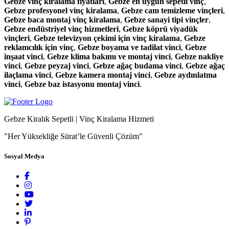
Gebze vinç kiralama fiyatları
,
Gebze en uygun sepetli vinç
,
Gebze profesyonel vinç kiralama
,
Gebze cam temizleme vinçleri
,
Gebze baca montaj vinç kiralama
,
Gebze sanayi tipi vinçler
,
Gebze endüstriyel vinç hizmetleri
,
Gebze köprü viyadük
vinçleri
,
Gebze televizyon çekimi için vinç kiralama
,
Gebze
reklamcılık için vinç
,
Gebze boyama ve tadilat vinci
,
Gebze
inşaat vinci
,
Gebze klima bakımı ve montaj vinci
,
Gebze nakliye
vinci
,
Gebze peyzaj vinci
,
Gebze ağaç budama vinci
,
Gebze ağaç
ilaçlama vinci
,
Gebze kamera montaj vinci
,
Gebze aydınlatma
vinci
,
Gebze baz istasyonu montaj vinci
.
Gebze Kiralık Sepetli | Vinç Kiralama Hizmeti
"Her Yüksekliğe Sürat’le Güvenli Çözüm"
Sosyal Medya