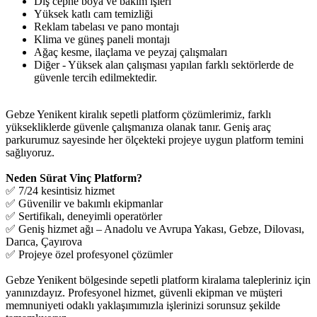
Dış cephe boya ve bakım işleri
Yüksek katlı cam temizliği
Reklam tabelası ve pano montajı
Klima ve güneş paneli montajı
Ağaç kesme, ilaçlama ve peyzaj çalışmaları
Diğer - Yüksek alan çalışması yapılan farklı sektörlerde de
güvenle tercih edilmektedir.
Gebze Yenikent kiralık sepetli platform çözümlerimiz, farklı
yüksekliklerde güvenle çalışmanıza olanak tanır. Geniş araç
parkurumuz sayesinde her ölçekteki projeye uygun platform temini
sağlıyoruz.
Neden Sürat Vinç Platform?
✅ 7/24 kesintisiz hizmet
✅ Güvenilir ve bakımlı ekipmanlar
✅ Sertifikalı, deneyimli operatörler
✅ Geniş hizmet ağı – Anadolu ve Avrupa Yakası, Gebze, Dilovası,
Darıca, Çayırova
✅ Projeye özel profesyonel çözümler
Gebze Yenikent bölgesinde sepetli platform kiralama talepleriniz için
yanınızdayız. Profesyonel hizmet, güvenli ekipman ve müşteri
memnuniyeti odaklı yaklaşımımızla işlerinizi sorunsuz şekilde