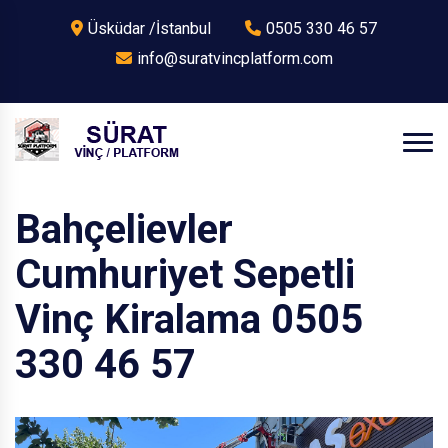
Üsküdar /İstanbul
0505 330 46 57
info@suratvincplatform.com
Bahçelievler
Cumhuriyet Sepetli
Vinç Kiralama 0505
330 46 57