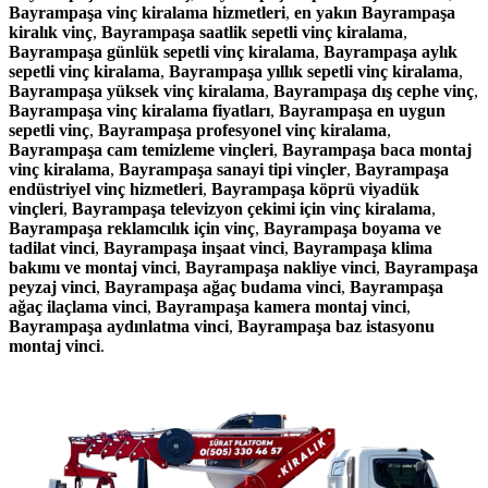
Bayrampaşa vinç kiralama hizmetleri
,
en yakın Bayrampaşa
kiralık vinç
,
Bayrampaşa saatlik sepetli vinç kiralama
,
Bayrampaşa günlük sepetli vinç kiralama
,
Bayrampaşa aylık
sepetli vinç kiralama
,
Bayrampaşa yıllık sepetli vinç kiralama
,
Bayrampaşa yüksek vinç kiralama
,
Bayrampaşa dış cephe vinç
,
Bayrampaşa vinç kiralama fiyatları
,
Bayrampaşa en uygun
sepetli vinç
,
Bayrampaşa profesyonel vinç kiralama
,
Bayrampaşa cam temizleme vinçleri
,
Bayrampaşa baca montaj
vinç kiralama
,
Bayrampaşa sanayi tipi vinçler
,
Bayrampaşa
endüstriyel vinç hizmetleri
,
Bayrampaşa köprü viyadük
vinçleri
,
Bayrampaşa televizyon çekimi için vinç kiralama
,
Bayrampaşa reklamcılık için vinç
,
Bayrampaşa boyama ve
tadilat vinci
,
Bayrampaşa inşaat vinci
,
Bayrampaşa klima
bakımı ve montaj vinci
,
Bayrampaşa nakliye vinci
,
Bayrampaşa
peyzaj vinci
,
Bayrampaşa ağaç budama vinci
,
Bayrampaşa
ağaç ilaçlama vinci
,
Bayrampaşa kamera montaj vinci
,
Bayrampaşa aydınlatma vinci
,
Bayrampaşa baz istasyonu
montaj vinci
.