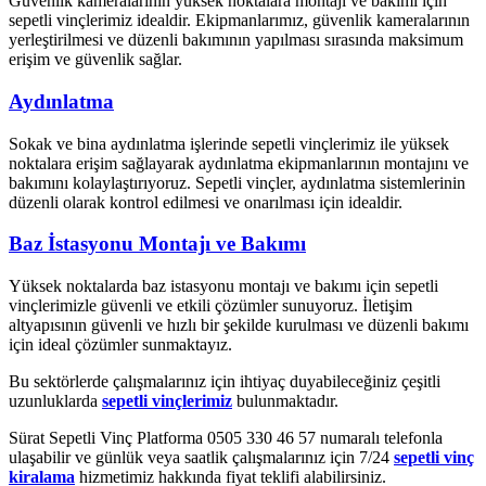
Güvenlik kameralarının yüksek noktalara montajı ve bakımı için
sepetli vinçlerimiz idealdir. Ekipmanlarımız, güvenlik kameralarının
yerleştirilmesi ve düzenli bakımının yapılması sırasında maksimum
erişim ve güvenlik sağlar.
Aydınlatma
Sokak ve bina aydınlatma işlerinde sepetli vinçlerimiz ile yüksek
noktalara erişim sağlayarak aydınlatma ekipmanlarının montajını ve
bakımını kolaylaştırıyoruz. Sepetli vinçler, aydınlatma sistemlerinin
düzenli olarak kontrol edilmesi ve onarılması için idealdir.
Baz İstasyonu Montajı ve Bakımı
Yüksek noktalarda baz istasyonu montajı ve bakımı için sepetli
vinçlerimizle güvenli ve etkili çözümler sunuyoruz. İletişim
altyapısının güvenli ve hızlı bir şekilde kurulması ve düzenli bakımı
için ideal çözümler sunmaktayız.
Bu sektörlerde çalışmalarınız için ihtiyaç duyabileceğiniz çeşitli
uzunluklarda
sepetli vinçlerimiz
bulunmaktadır.
Sürat Sepetli Vinç Platforma 0505 330 46 57 numaralı telefonla
ulaşabilir ve günlük veya saatlik çalışmalarınız için 7/24
sepetli vinç
kiralama
hizmetimiz hakkında fiyat teklifi alabilirsiniz.