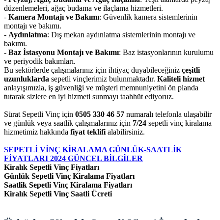
düzenlemeleri, ağaç budama ve ilaçlama hizmetleri.
-
Kamera Montajı ve Bakımı
: Güvenlik kamera sistemlerinin
montajı ve bakımı.
-
Aydınlatma
: Dış mekan aydınlatma sistemlerinin montajı ve
bakımı.
-
Baz İstasyonu Montajı ve Bakımı
: Baz istasyonlarının kurulumu
ve periyodik bakımları.
Bu sektörlerde çalışmalarınız için ihtiyaç duyabileceğiniz
çeşitli
uzunluklarda
sepetli vinçlerimiz bulunmaktadır.
Kaliteli hizmet
anlayışımızla, iş güvenliği ve müşteri memnuniyetini ön planda
tutarak sizlere en iyi hizmeti sunmayı taahhüt ediyoruz.
Sürat Sepetli Vinç için
0505 330 46 57
numaralı telefonla ulaşabilir
ve günlük veya saatlik çalışmalarınız için
7/24
sepetli vinç kiralama
hizmetimiz hakkında
fiyat teklifi
alabilirsiniz.
SEPETLİ VİNÇ KİRALAMA GÜNLÜK-SAATLİK
FİYATLARI 2024 GÜNCEL BİLGİLER
Kiralık Sepetli Vinç Fiyatları
Günlük Sepetli Vinç Kiralama Fiyatları
Saatlik Sepetli Vinç Kiralama Fiyatları
Kiralık Sepetli Vinç Saatli Ücreti