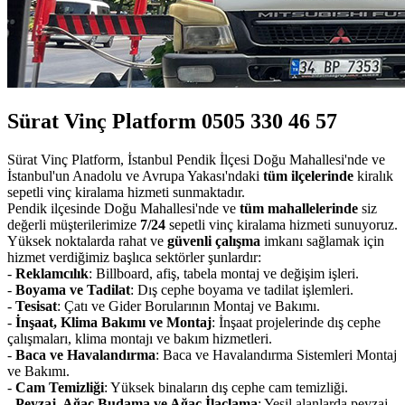
Sürat Vinç Platform 0505 330 46 57
Sürat Vinç Platform, İstanbul Pendik İlçesi Doğu Mahallesi'nde ve
İstanbul'un Anadolu ve Avrupa Yakası'ndaki
tüm ilçelerinde
kiralık
sepetli vinç kiralama hizmeti sunmaktadır.
Pendik ilçesinde Doğu Mahallesi'nde ve
tüm mahallelerinde
siz
değerli müşterilerimize
7/24
sepetli vinç kiralama hizmeti sunuyoruz.
Yüksek noktalarda rahat ve
güvenli çalışma
imkanı sağlamak için
hizmet verdiğimiz başlıca sektörler şunlardır:
-
Reklamcılık
: Billboard, afiş, tabela montaj ve değişim işleri.
-
Boyama ve Tadilat
: Dış cephe boyama ve tadilat işlemleri.
-
Tesisat
: Çatı ve Gider Borularının Montaj ve Bakımı.
-
İnşaat, Klima Bakımı ve Montaj
: İnşaat projelerinde dış cephe
çalışmaları, klima montajı ve bakım hizmetleri.
-
Baca ve Havalandırma
: Baca ve Havalandırma Sistemleri Montaj
ve Bakımı.
-
Cam Temizliği
: Yüksek binaların dış cephe cam temizliği.
-
Peyzaj, Ağaç Budama ve Ağaç İlaçlama
: Yeşil alanlarda peyzaj