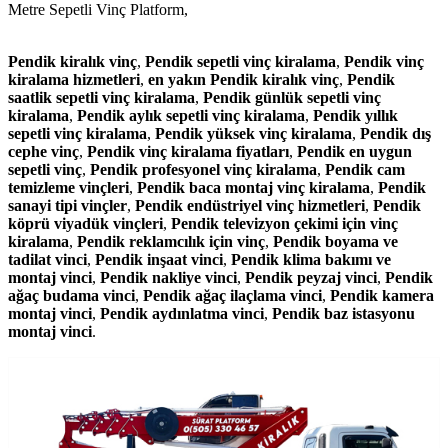
Metre Sepetli Vinç Platform,
Pendik kiralık vinç
,
Pendik sepetli vinç kiralama
,
Pendik vinç
kiralama hizmetleri
,
en yakın Pendik kiralık vinç
,
Pendik
saatlik sepetli vinç kiralama
,
Pendik günlük sepetli vinç
kiralama
,
Pendik aylık sepetli vinç kiralama
,
Pendik yıllık
sepetli vinç kiralama
,
Pendik yüksek vinç kiralama
,
Pendik dış
cephe vinç
,
Pendik vinç kiralama fiyatları
,
Pendik en uygun
sepetli vinç
,
Pendik profesyonel vinç kiralama
,
Pendik cam
temizleme vinçleri
,
Pendik baca montaj vinç kiralama
,
Pendik
sanayi tipi vinçler
,
Pendik endüstriyel vinç hizmetleri
,
Pendik
köprü viyadük vinçleri
,
Pendik televizyon çekimi için vinç
kiralama
,
Pendik reklamcılık için vinç
,
Pendik boyama ve
tadilat vinci
,
Pendik inşaat vinci
,
Pendik klima bakımı ve
montaj vinci
,
Pendik nakliye vinci
,
Pendik peyzaj vinci
,
Pendik
ağaç budama vinci
,
Pendik ağaç ilaçlama vinci
,
Pendik kamera
montaj vinci
,
Pendik aydınlatma vinci
,
Pendik baz istasyonu
montaj vinci
.